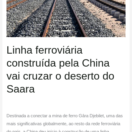
China
vai
cruzar
o
deserto
do
Linha ferroviária
Saara
construída pela China
vai cruzar o deserto do
Saara
Destinada a conectar a mina de ferro Gâra Djebilet, uma das
mais significativas globalmente, ao resto da rede ferroviária
do país, a China deu início à construção de uma linha