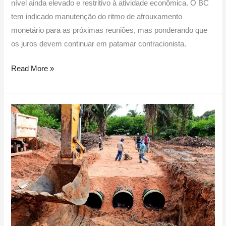
nível ainda elevado e restritivo à atividade econômica. O BC
tem indicado manutenção do ritmo de afrouxamento
monetário para as próximas reuniões, mas ponderando que
os juros devem continuar em patamar contracionista.
Read More »
Obras
de
infraestrutura
são
esperança
de
menos
problemas
em