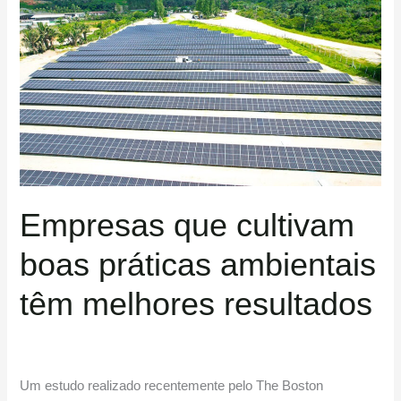
que
cultivam
boas
práticas
ambientais
têm
melhores
resultados
Empresas que cultivam
boas práticas ambientais
têm melhores resultados
Um estudo realizado recentemente pelo The Boston