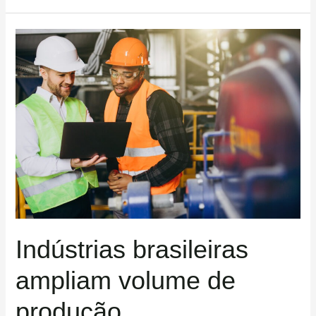
Indústrias
brasileiras
ampliam
volume
de
produção
Indústrias brasileiras
ampliam volume de
produção