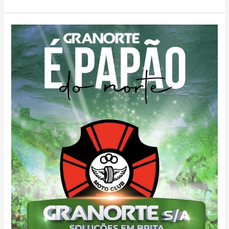
Granorte
S/A
é
a
nova
patrocinadora
do
Moto
Club