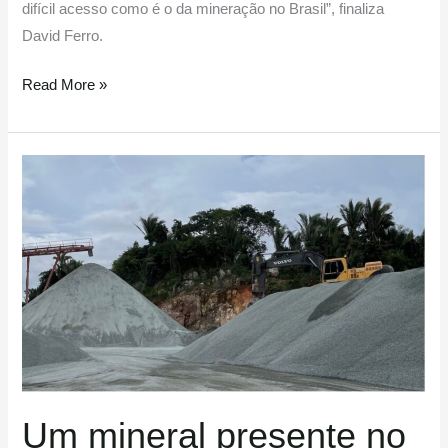
difícil acesso como é o da mineração no Brasil”, finaliza
David Ferro.
Read More »
Um
mineral
presente
no
nosso
dia
a
dia
Um mineral presente no