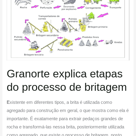
etapas
do
processo
de
britagem
Granorte explica etapas
do processo de britagem
E
xistente em diferentes tipos, a brita é utilizada como
agregado para construção em geral, o que mostra como ela é
importante. É exatamente para extrair pedaços grandes de
rocha e transformá-las nessa brita, posteriormente utilizada
como agregado, que existe o processo de britagem, posto