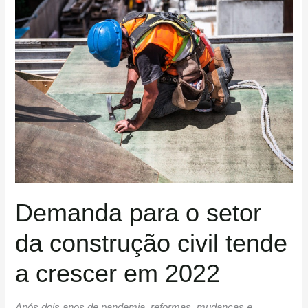
Demanda
para
o
setor
da
construção
civil
tende
a
crescer
em
Demanda para o setor
2022
da construção civil tende
a crescer em 2022
Após dois anos de pandemia, reformas, mudanças e