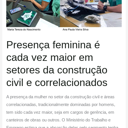
maior
em
setores
da
construção
Presença feminina é
civil
e
cada vez maior em
correlacionados
setores da construção
civil e correlacionados
A presença da mulher no setor da construção civil e áreas
correlacionadas, tradicionalmente dominadas por homens,
tem sido cada vez maior, seja em cargos de gerência, em
canteiros de obras ou outros. O Ministério do Trabalho e
Emprego estima que a absorção delas pelo segmento tenha