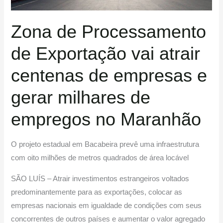
de
empresas
Zona de Processamento
e
de Exportação vai atrair
gerar
milhares
centenas de empresas e
de
empregos
gerar milhares de
no
empregos no Maranhão
Maranhão
O projeto estadual em Bacabeira prevê uma infraestrutura
com oito milhões de metros quadrados de área locável
SÃO LUÍS – Atrair investimentos estrangeiros voltados
predominantemente para as exportações, colocar as
empresas nacionais em igualdade de condições com seus
concorrentes de outros países e aumentar o valor agregado