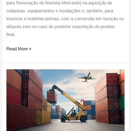
para Renovação da Marinha Mercante) na aquisição de
máquinas, equipamentos e instalações e, também, para
insumos e matérias-primas, com a conversão em isenção ou
alíquota zero no caso de posterior exportação do produto
final.
Read More »
Zona
de
Processamento
de
Exportação
vai
atrair
centenas