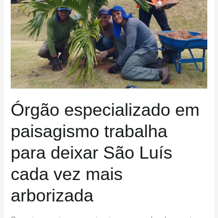
para
deixar
São
Luís
cada
vez
mais
arborizada
Órgão especializado em
paisagismo trabalha
para deixar São Luís
cada vez mais
arborizada