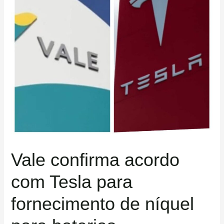
para
fornecimento
de
níquel
para
baterias
Vale confirma acordo
com Tesla para
fornecimento de níquel