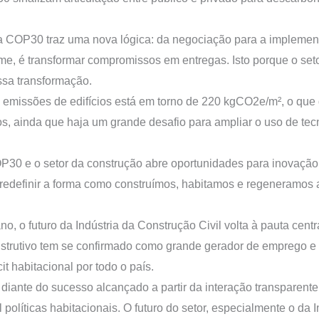
, a COP30 traz uma nova lógica: da negociação para a implemen
, é transformar compromissos em entregas. Isto porque o seto
ssa transformação.
 emissões de edifícios está em torno de 220 kgCO2e/m², o que
os, ainda que haja um grande desafio para ampliar o uso de te
30 e o setor da construção abre oportunidades para inovação 
redefinir a forma como construímos, habitamos e regeneramos a
no, o futuro da Indústria da Construção Civil volta à pauta cent
onstrutivo tem se confirmado como grande gerador de emprego e
t habitacional por todo o país.
ante do sucesso alcançado a partir da interação transparente e
 políticas habitacionais. O futuro do setor, especialmente o da I