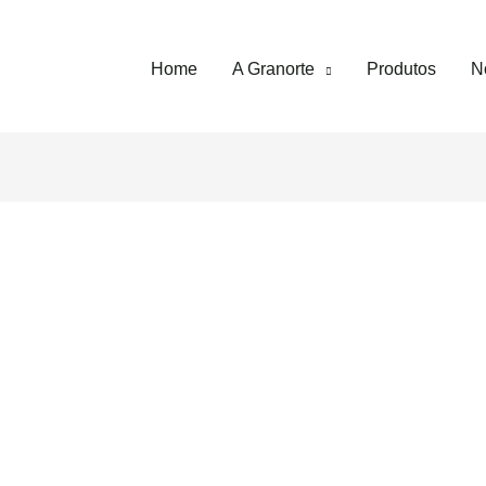
Home
A Granorte
Produtos
No