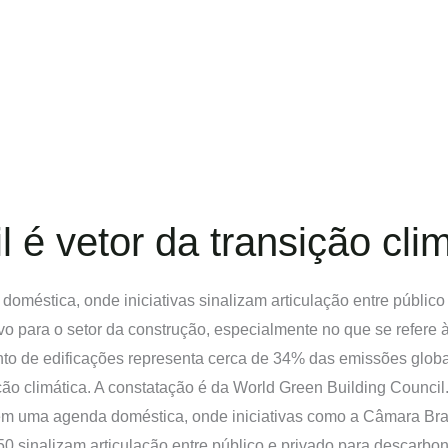
l é vetor da transição cli
méstica, onde iniciativas sinalizam articulação entre público
para o setor da construção, especialmente no que se refere 
nto de edificações representa cerca de 34% das emissões glo
ção climática. A constatação é da World Green Building Council
em uma agenda doméstica, onde iniciativas como a Câmara Brasi
 sinalizam articulação entre público e privado para descarbon