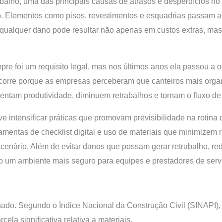
alho, uma das principais causas de atrasos e desperdícios no s
o. Elementos como pisos, revestimentos e esquadrias passam 
qualquer dano pode resultar não apenas em custos extras, ma
re foi um requisito legal, mas nos últimos anos ela passou a 
ocorre porque as empresas perceberam que canteiros mais org
am produtividade, diminuem retrabalhos e tornam o fluxo de t
 intensificar práticas que promovam previsibilidade na rotina d
mentas de checklist digital e uso de materiais que minimizem ri
enário. Além de evitar danos que possam gerar retrabalho, r
do um ambiente mais seguro para equipes e prestadores de serv
ado. Segundo o Índice Nacional da Construção Civil (SINAPI),
ela significativa relativa a materiais.