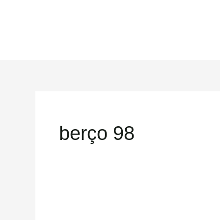
Ir
para
o
conteúdo
berço 98