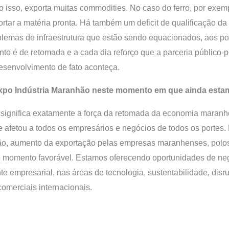
to isso, exporta muitas commodities. No caso do ferro, por exem
xportar a matéria pronta. Há também um deficit de qualificação 
oblemas de infraestrutura que estão sendo equacionados, aos p
 é de retomada e a cada dia reforço que a parceria público-pr
esenvolvimento de fato aconteça.
a Expo Indústria Maranhão neste momento em que ainda es
 significa exatamente a força da retomada da economia maranhe
 afetou a todos os empresários e negócios de todos os portes.
o, aumento da exportação pelas empresas maranhenses, polos i
e momento favorável. Estamos oferecendo oportunidades de neg
e empresarial, nas áreas de tecnologia, sustentabilidade, disr
comerciais internacionais.