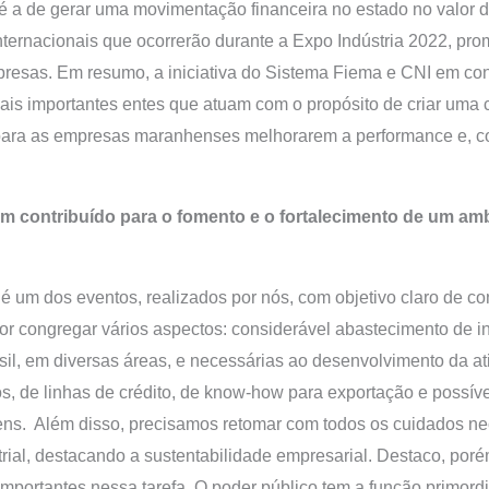
é a de gerar uma movimentação financeira no estado no valor 
nternacionais que ocorrerão durante a Expo Indústria 2022, pr
presas. Em resumo, a iniciativa do Sistema Fiema e CNI em co
s importantes entes que atuam com o propósito de criar uma cu
es para as empresas maranhenses melhorarem a performance e, 
m contribuído para o fomento e o fortalecimento de um amb
é um dos eventos, realizados por nós, com objetivo claro de con
r congregar vários aspectos: considerável abastecimento de in
sil, em diversas áreas, e necessárias ao desenvolvimento da a
os, de linhas de crédito, de know-how para exportação e possív
agens. Além disso, precisamos retomar com todos os cuidados nec
strial, destacando a sustentabilidade empresarial. Destaco, po
mportantes nessa tarefa. O poder público tem a função primord