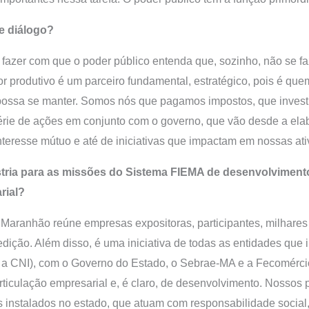
e diálogo?
azer com que o poder público entenda que, sozinho, não se f
or produtivo é um parceiro fundamental, estratégico, pois é q
o possa se manter. Somos nós que pagamos impostos, que inve
érie de ações em conjunto com o governo, que vão desde a elab
teresse mútuo e até de iniciativas que impactam em nossas ati
stria para as missões do Sistema FIEMA de desenvolvimento 
rial?
 Maranhão reúne empresas expositoras, participantes, milhares 
ição. Além disso, é uma iniciativa de todas as entidades que 
e a CNI), com o Governo do Estado, o Sebrae-MA e a Fecomérci
 articulação empresarial e, é claro, de desenvolvimento. Nossos
instalados no estado, que atuam com responsabilidade social,