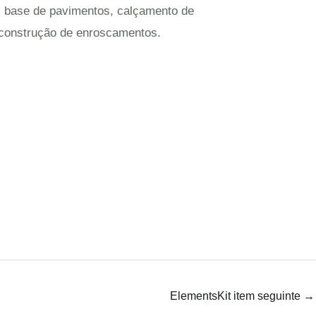
o, base de pavimentos, calçamento de
 construção de enroscamentos.
ElementsKit item seguinte
→