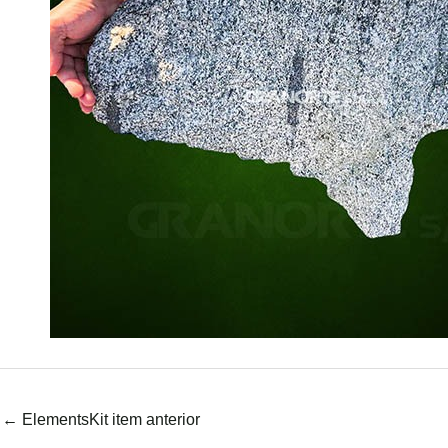
←
ElementsKit item anterior